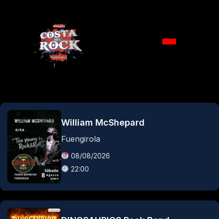
Ir
al
contenido
William McShepard
Fuengirola
08/08/2026
22:00