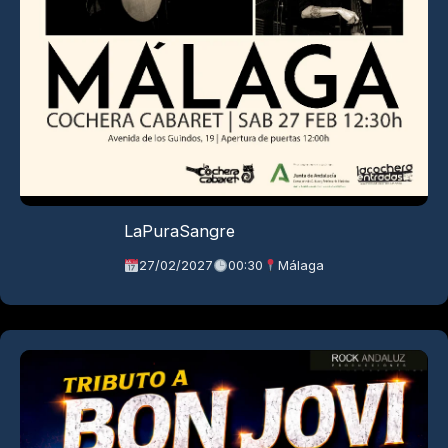
LaPuraSangre
27/02/2027
00:30
Málaga