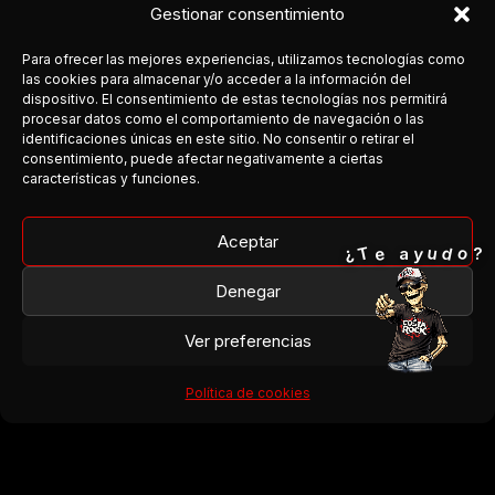
Gestionar consentimiento
Para ofrecer las mejores experiencias, utilizamos tecnologías como
las cookies para almacenar y/o acceder a la información del
dispositivo. El consentimiento de estas tecnologías nos permitirá
procesar datos como el comportamiento de navegación o las
COSTA DEL ROCK
identificaciones únicas en este sitio. No consentir o retirar el
consentimiento, puede afectar negativamente a ciertas
Medio independiente dedicado a la escena rock y metal en
características y funciones.
Andalucía.
Cobertura, agenda y conexión entre bandas y público.
Aceptar
o
T
¿
d
e
u
y
a
?
Facebook
Denegar
Instagram
Ver preferencias
¿Organizas un concierto?
¿Tienes una banda?
Política de cookies
¿Quieres colaborar?
→ Escríbenos