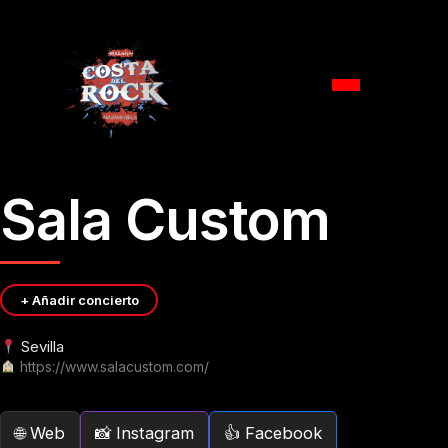
Ir
Sala Custom
al
contenido
+ Añadir concierto
Sevilla
https://www.salacustom.com/
Web
Instagram
Facebook