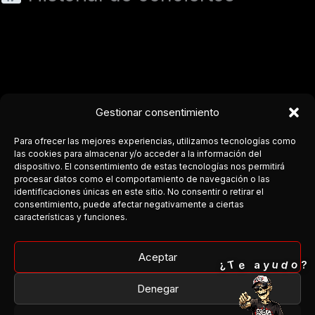
Gestionar consentimiento
Para ofrecer las mejores experiencias, utilizamos tecnologías como
las cookies para almacenar y/o acceder a la información del
dispositivo. El consentimiento de estas tecnologías nos permitirá
procesar datos como el comportamiento de navegación o las
COSTA DEL ROCK
identificaciones únicas en este sitio. No consentir o retirar el
consentimiento, puede afectar negativamente a ciertas
Medio independiente dedicado a la escena rock y metal en
características y funciones.
Andalucía.
Cobertura, agenda y conexión entre bandas y público.
Aceptar
o
T
¿
d
e
u
y
a
?
Facebook
Denegar
Instagram