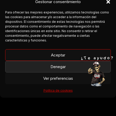
Gestionar consentimiento
Para ofrecer las mejores experiencias, utilizamos tecnologías como
las cookies para almacenar y/o acceder a la información del
dispositivo. El consentimiento de estas tecnologías nos permitirá
procesar datos como el comportamiento de navegación o las
COSTA DEL ROCK
identificaciones únicas en este sitio. No consentir o retirar el
consentimiento, puede afectar negativamente a ciertas
Medio independiente dedicado a la escena rock y metal en
características y funciones.
Andalucía.
Cobertura, agenda y conexión entre bandas y público.
Aceptar
o
T
¿
d
e
u
y
a
?
Facebook
Denegar
Instagram
Ver preferencias
¿Organizas un concierto?
¿Tienes una banda?
Política de cookies
¿Quieres colaborar?
→ Escríbenos