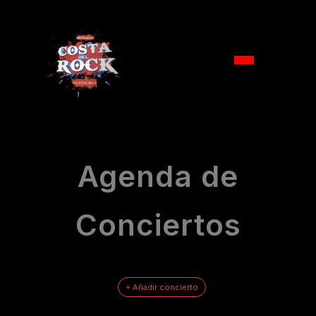
Ir
al
Agenda de
contenido
Conciertos
+ Añadir concierto