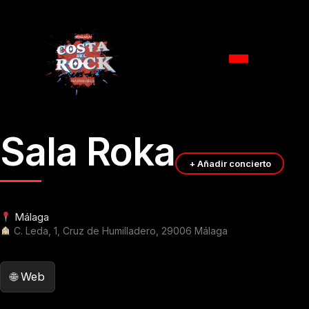
Ir
Sala Roka
al
contenido
+ Añadir concierto
Málaga
C. Leda, 1, Cruz de Humilladero, 29006 Málaga
Web