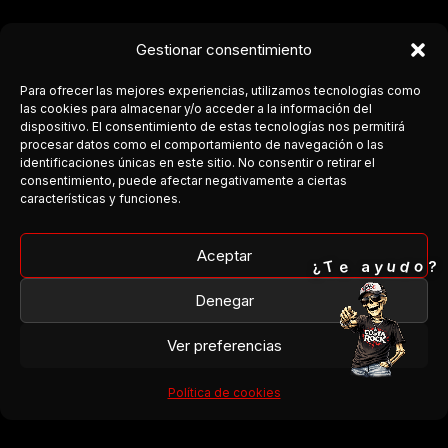
Gestionar consentimiento
Para ofrecer las mejores experiencias, utilizamos tecnologías como
las cookies para almacenar y/o acceder a la información del
dispositivo. El consentimiento de estas tecnologías nos permitirá
procesar datos como el comportamiento de navegación o las
COSTA DEL ROCK
identificaciones únicas en este sitio. No consentir o retirar el
consentimiento, puede afectar negativamente a ciertas
Medio independiente dedicado a la escena rock y metal en
características y funciones.
Andalucía.
Cobertura, agenda y conexión entre bandas y público.
Aceptar
o
T
¿
d
e
u
y
a
?
Facebook
Denegar
Instagram
Ver preferencias
¿Organizas un concierto?
¿Tienes una banda?
Política de cookies
¿Quieres colaborar?