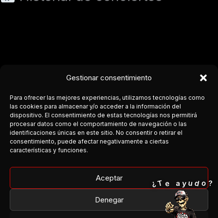
Gestionar consentimiento
Para ofrecer las mejores experiencias, utilizamos tecnologías como
las cookies para almacenar y/o acceder a la información del
dispositivo. El consentimiento de estas tecnologías nos permitirá
procesar datos como el comportamiento de navegación o las
COSTA DEL ROCK
identificaciones únicas en este sitio. No consentir o retirar el
consentimiento, puede afectar negativamente a ciertas
Medio independiente dedicado a la escena rock y metal en
características y funciones.
Andalucía.
Cobertura, agenda y conexión entre bandas y público.
Aceptar
o
T
¿
d
e
u
y
a
?
Facebook
Denegar
Instagram