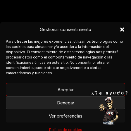
Gestionar consentimiento
Para ofrecer las mejores experiencias, utilizamos tecnologías como
las cookies para almacenar y/o acceder a la información del
dispositivo. El consentimiento de estas tecnologías nos permitirá
procesar datos como el comportamiento de navegación o las
COSTA DEL ROCK
identificaciones únicas en este sitio. No consentir o retirar el
consentimiento, puede afectar negativamente a ciertas
Medio independiente dedicado a la escena rock y metal en
características y funciones.
Andalucía.
Cobertura, agenda y conexión entre bandas y público.
Aceptar
o
T
¿
d
e
u
y
a
?
Facebook
Denegar
Instagram
Ver preferencias
¿Organizas un concierto?
¿Tienes una banda?
Política de cookies