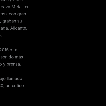
Heavy Metal, en
tos» con gran
, graban su
ada, Alicante,
.
 2015 «La
 sonido más
o y prensa.
ajo llamado
0, auténtico