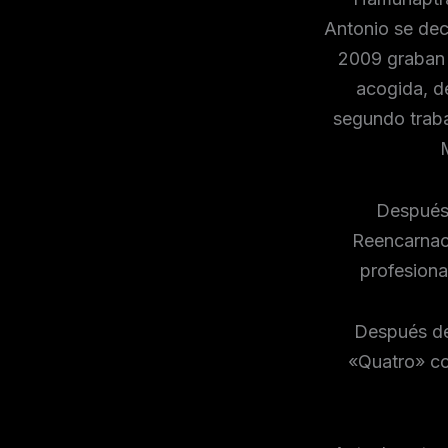
Antonio se dec
2009 graban 
acogida, d
segundo traba
Después 
Reencarnac
profesiona
Después de
«Quatro» co