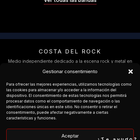
Ver todas las bandas
COSTA DEL ROCK
Medio independiente dedicado a la escena rock y metal en
Andalucía.
Gestionar consentimiento
Cobertura, agenda y conexión entre bandas y público.
Para ofrecer las mejores experiencias, utilizamos tecnologías como
Facebook
las cookies para almacenar y/o acceder a la información del
dispositivo. El consentimiento de estas tecnologías nos permitirá
procesar datos como el comportamiento de navegación o las
Instagram
identificaciones únicas en este sitio. No consentir o retirar el
consentimiento, puede afectar negativamente a ciertas
¿Organizas un concierto?
características y funciones.
¿Tienes una banda?
¿Quieres colaborar?
Aceptar
o
T
¿
d
e
u
y
a
?