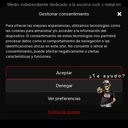
Medio independiente dedicado a la escena rock y metal en
Andalucía.
Gestionar consentimiento
Cobertura, agenda y conexión entre bandas y público.
Para ofrecer las mejores experiencias, utilizamos tecnologías como
Facebook
las cookies para almacenar y/o acceder a la información del
dispositivo. El consentimiento de estas tecnologías nos permitirá
procesar datos como el comportamiento de navegación o las
Instagram
identificaciones únicas en este sitio. No consentir o retirar el
consentimiento, puede afectar negativamente a ciertas
¿Organizas un concierto?
características y funciones.
¿Tienes una banda?
¿Quieres colaborar?
Aceptar
o
T
¿
d
e
u
y
a
?
Denegar
→ Escríbenos
Ver preferencias
© 2026 Costa del Rock
Política de cookies