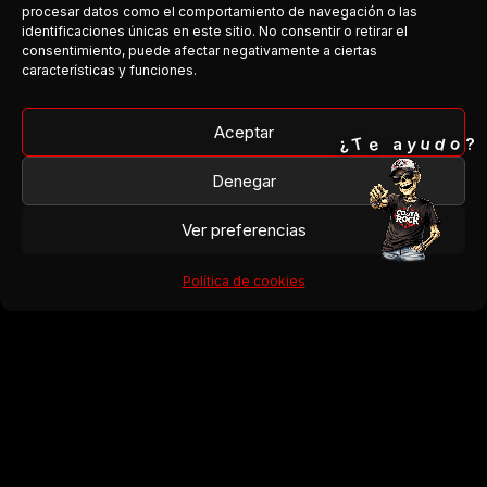
procesar datos como el comportamiento de navegación o las
COSTA DEL ROCK
identificaciones únicas en este sitio. No consentir o retirar el
consentimiento, puede afectar negativamente a ciertas
Medio independiente dedicado a la escena rock y metal en
características y funciones.
Andalucía.
Cobertura, agenda y conexión entre bandas y público.
Aceptar
o
T
¿
d
e
u
y
a
?
Facebook
Denegar
Instagram
Ver preferencias
¿Organizas un concierto?
¿Tienes una banda?
Política de cookies
¿Quieres colaborar?
→ Escríbenos
© 2026 Costa del Rock