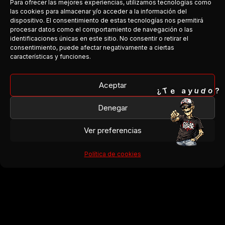
Para ofrecer las mejores experiencias, utilizamos tecnologías como
las cookies para almacenar y/o acceder a la información del
dispositivo. El consentimiento de estas tecnologías nos permitirá
procesar datos como el comportamiento de navegación o las
COSTA DEL ROCK
identificaciones únicas en este sitio. No consentir o retirar el
consentimiento, puede afectar negativamente a ciertas
Medio independiente dedicado a la escena rock y metal en
características y funciones.
Andalucía.
Cobertura, agenda y conexión entre bandas y público.
Aceptar
o
T
¿
d
e
u
y
a
?
Facebook
Denegar
Instagram
Ver preferencias
¿Organizas un concierto?
¿Tienes una banda?
Política de cookies
¿Quieres colaborar?
→ Escríbenos