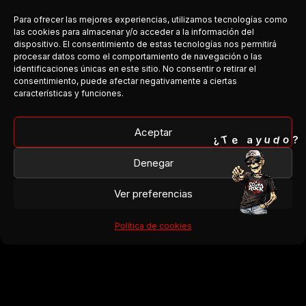
Para ofrecer las mejores experiencias, utilizamos tecnologías como
las cookies para almacenar y/o acceder a la información del
dispositivo. El consentimiento de estas tecnologías nos permitirá
procesar datos como el comportamiento de navegación o las
COSTA DEL ROCK
identificaciones únicas en este sitio. No consentir o retirar el
consentimiento, puede afectar negativamente a ciertas
Medio independiente dedicado a la escena rock y metal en
características y funciones.
Andalucía.
Cobertura, agenda y conexión entre bandas y público.
Aceptar
o
T
¿
d
e
u
y
a
?
Facebook
Denegar
Instagram
Ver preferencias
¿Organizas un concierto?
¿Tienes una banda?
Política de cookies
¿Quieres colaborar?
→ Escríbenos