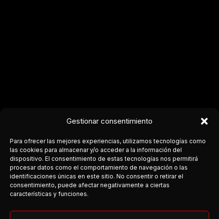
Gestionar consentimiento
Para ofrecer las mejores experiencias, utilizamos tecnologías como
las cookies para almacenar y/o acceder a la información del
dispositivo. El consentimiento de estas tecnologías nos permitirá
procesar datos como el comportamiento de navegación o las
COSTA DEL ROCK
identificaciones únicas en este sitio. No consentir o retirar el
consentimiento, puede afectar negativamente a ciertas
Medio independiente dedicado a la escena rock y metal en
características y funciones.
Andalucía.
Cobertura, agenda y conexión entre bandas y público.