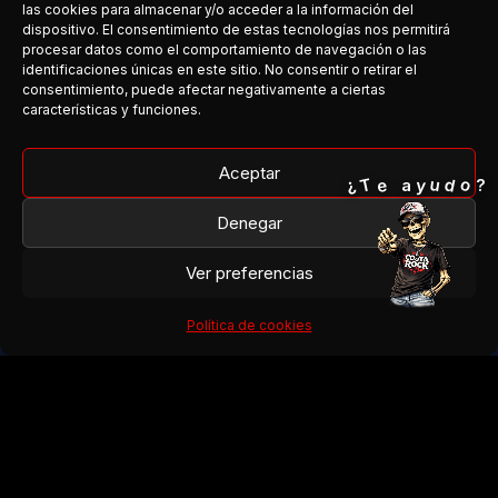
Facebook
las cookies para almacenar y/o acceder a la información del
dispositivo. El consentimiento de estas tecnologías nos permitirá
Instagram
procesar datos como el comportamiento de navegación o las
identificaciones únicas en este sitio. No consentir o retirar el
consentimiento, puede afectar negativamente a ciertas
¿Organizas un concierto?
características y funciones.
¿Tienes una banda?
¿Quieres colaborar?
Aceptar
o
T
¿
d
e
u
y
a
?
Denegar
→ Escríbenos
Ver preferencias
© 2026 Costa del Rock
Política de cookies