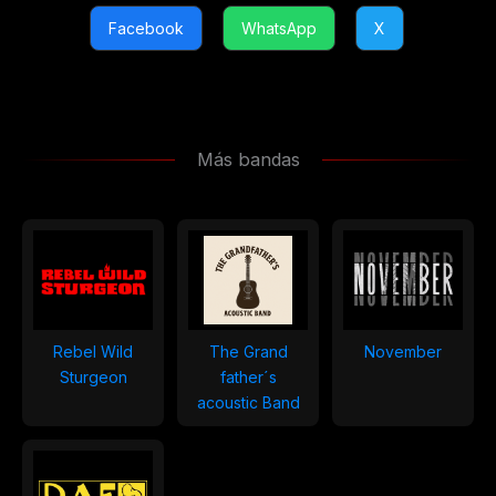
Facebook
WhatsApp
X
Más bandas
Rebel Wild
The Grand
November
Sturgeon
father´s
acoustic Band