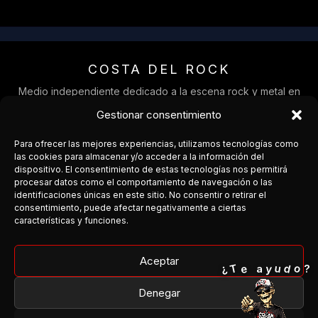
COSTA DEL ROCK
Medio independiente dedicado a la escena rock y metal en
Andalucía.
Gestionar consentimiento
Cobertura, agenda y conexión entre bandas y público.
Para ofrecer las mejores experiencias, utilizamos tecnologías como
Facebook
las cookies para almacenar y/o acceder a la información del
dispositivo. El consentimiento de estas tecnologías nos permitirá
procesar datos como el comportamiento de navegación o las
Instagram
identificaciones únicas en este sitio. No consentir o retirar el
consentimiento, puede afectar negativamente a ciertas
¿Organizas un concierto?
características y funciones.
¿Tienes una banda?
¿Quieres colaborar?
Aceptar
o
T
¿
d
e
u
y
a
?
Denegar
→ Escríbenos