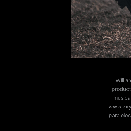
Willia
producto
musica
www.ziry
paralelos