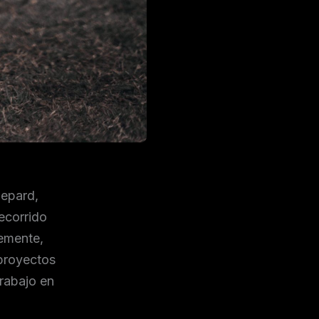
hepard,
recorrido
emente,
proyectos
trabajo en