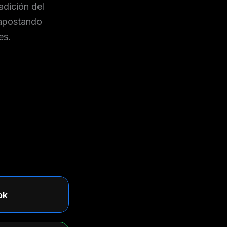
adición del
 apostando
es.
ok