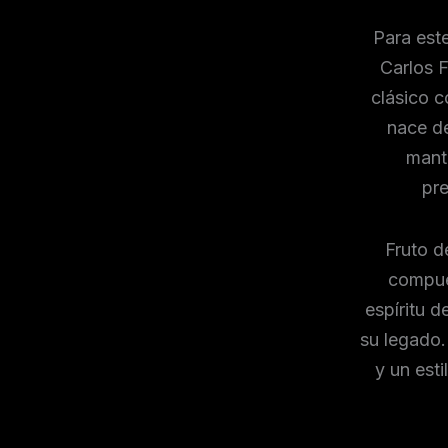
Para est
Carlos F
clásico 
nace de
mant
pre
Fruto d
compues
espíritu d
su legado. 
y un esti