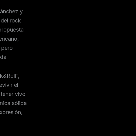
Sánchez y
 del rock
propuesta
ericano,
 pero
ida.
k&Roll”,
vivir el
ntener vivo
mica sólida
expresión,