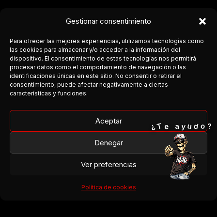
Gestionar consentimiento
Para ofrecer las mejores experiencias, utilizamos tecnologías como
las cookies para almacenar y/o acceder a la información del
dispositivo. El consentimiento de estas tecnologías nos permitirá
procesar datos como el comportamiento de navegación o las
COSTA DEL ROCK
identificaciones únicas en este sitio. No consentir o retirar el
consentimiento, puede afectar negativamente a ciertas
Medio independiente dedicado a la escena rock y metal en
características y funciones.
Andalucía.
Cobertura, agenda y conexión entre bandas y público.
Aceptar
o
T
¿
d
e
u
y
a
?
Facebook
Denegar
Instagram
Ver preferencias
¿Organizas un concierto?
¿Tienes una banda?
Política de cookies
¿Quieres colaborar?