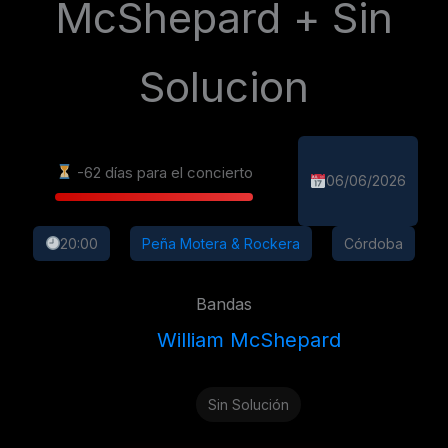
McShepard + Sin
Solucion
-62 días para el concierto
06/06/2026
20:00
Peña Motera & Rockera
Córdoba
Bandas
William McShepard
Sin Solución